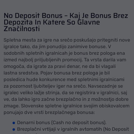
No Deposit Bonus – Kaj Je Bonus Brez
Depozita In Katere So Glavne
Značilnosti
Spletna mesta za igre na srečo poskušajo pritegniti nove
igralce tako, da jim ponudijo zanimive bonuse. V
sodobnih spletnih igralnicah je bonus brez pologa ena
izmed najbolj priljubljenih promocij. Ta vrsta darila vam
omogoča, da igrate za pravi denar, ne da bi vlagali
lastna sredstva. Pojav bonusa brez pologa je bil
posledica hude konkurence med spletnimi igralnicami
za pozornost ljubiteljev iger na srečo. Navsezadnje se
igralec veliko lažje strinja, da se registrira v igralnici, saj
ve, da lahko igro začne brezplačno in z možnostjo dobre
zmage. Slovenske spletne igralnice svojim obiskovalcem
ponujajo dve vrsti brezplačnega bonusa:
Denarni bonus (Cash no deposit bonus).
Brezplačni vrtljaji v igralnih avtomatih (No Deposit