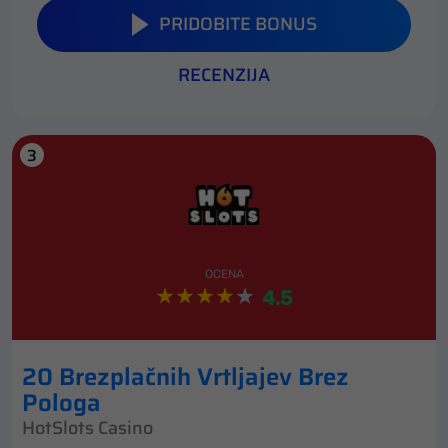
PRIDOBITE BONUS
RECENZIJA
3
OCENA
4.5
20 Brezplačnih Vrtljajev Brez
Pologa
HotSlots Casino