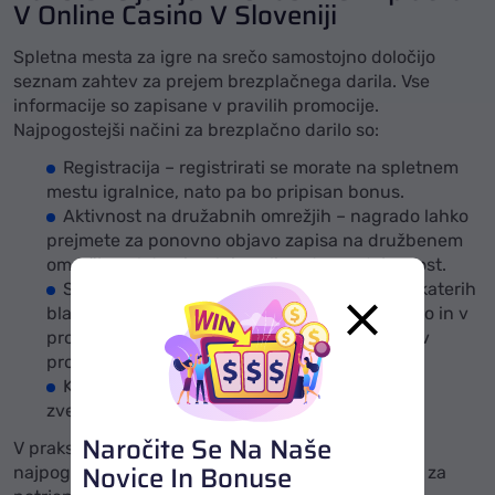
V Online Casino V Sloveniji
Spletna mesta za igre na srečo samostojno določijo
seznam zahtev za prejem brezplačnega darila. Vse
informacije so zapisane v pravilih promocije.
Najpogostejši načini za brezplačno darilo so:
Registracija – registrirati se morate na spletnem
mestu igralnice, nato pa bo pripisan bonus.
Aktivnost na družabnih omrežjih – nagrado lahko
prejmete za ponovno objavo zapisa na družbenem
omrežju spletne igralnice ali za drugo dejavnost.
Sodelovanje v prenosu v živo – partnerji nekaterih
blagovnih znamk igralnic izvajajo prenos v živo in v
procesu razdelijo bonus kodo za sodelovanje v
promociji.
Kot ekskluzivna nagrada v okviru programa
zvestobe casino.
Naročite Se Na Naše
V praksi zanesljive spletne igralnice v Sloveniji
Novice In Bonuse
najpogosteje ponujajo tovrstni bonus brez pologa za