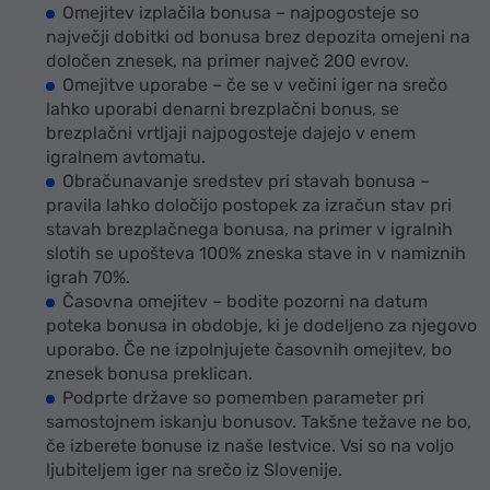
Omejitev izplačila bonusa – najpogosteje so
največji dobitki od bonusa brez depozita omejeni na
določen znesek, na primer največ 200 evrov.
Omejitve uporabe – če se v večini iger na srečo
lahko uporabi denarni brezplačni bonus, se
brezplačni vrtljaji najpogosteje dajejo v enem
igralnem avtomatu.
Obračunavanje sredstev pri stavah bonusa –
pravila lahko določijo postopek za izračun stav pri
stavah brezplačnega bonusa, na primer v igralnih
slotih se upošteva 100% zneska stave in v namiznih
igrah 70%.
Časovna omejitev – bodite pozorni na datum
poteka bonusa in obdobje, ki je dodeljeno za njegovo
uporabo. Če ne izpolnjujete časovnih omejitev, bo
znesek bonusa preklican.
Podprte države so pomemben parameter pri
samostojnem iskanju bonusov. Takšne težave ne bo,
če izberete bonuse iz naše lestvice. Vsi so na voljo
ljubiteljem iger na srečo iz Slovenije.