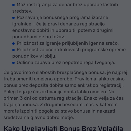
Možnost igranja za denar brez uporabe lastnih
sredstev.
Poznavanje bonusnega programa izbrane
igralnice – če je pravi denar za registracijo
enostavno dobiti in uporabiti, potem z drugimi
ponudbami ne bo težav.
Priložnost za igranje priljubljenih iger na srečo.
Priložnost za oceno kakovosti programske opreme
ponudnikov v lobiju.
Odlična zabava brez nepotrebnega tveganja.
Če govorimo o slabostih brezplačnega bonusa, je najprej
treba omeniti omejeno uporabo. Praviloma lahko casino
bonus brez depozita dobite samo enkrat ob registraciji.
Poleg tega je čas aktivacije darila lahko omejen. Na
primer, 3 dni od datuma registracije. Enako velja za čas
trajanja bonusa. Z drugimi besedami, čas, v katerem
morate izpolniti pogoje za stavo bonusa in nakazati
sredstva na glavno dobroimetje.
Kako Uveljavljati Bonus Brez Vplačila