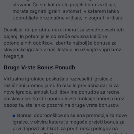
stavami. Če ste kot darilo prejeli bonus vrtljaje,
morate zagnati igralni avtomat, v katerem lahko
uporabljate brezplačne vrtljaje, in zagnati vrtljaje.
Dovolj je, da porabite nekaj minut za izvedbo vseh teh
dejanj. In potem je le od sreče odvisna količina
potencialnih dobitkov. Izberite najboljše bonuse za
slovenske igralce v naši lestvici in uživajte v igri brez
tveganja!
Druge Vrste Bonus Ponudb
Virtualne igralnice poskušajo razveseliti igralce z
različnimi promocijami. To niso le privlačna darila za
nove igralce, ampak tudi številne ponudbe za redne
obiskovalce. Ko ste uporabili vse funkcije bonusa brez
depozita, ste lahko pozorni na druge vrste bonusov:
Bonusi dobrodošlice so še ena promocija za nove
igralce, v okviru katere je mogoče prejeti bonus za
prvi depozit ali hkrati za prvih nekaj pologov na