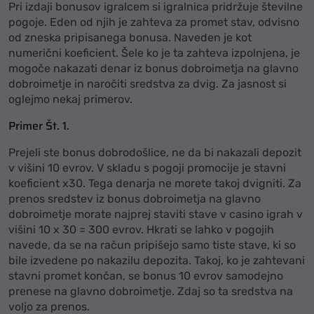
Pri izdaji bonusov igralcem si igralnica pridržuje številne
pogoje. Eden od njih je zahteva za promet stav, odvisno
od zneska pripisanega bonusa. Naveden je kot
numerični koeficient. Šele ko je ta zahteva izpolnjena, je
mogoče nakazati denar iz bonus dobroimetja na glavno
dobroimetje in naročiti sredstva za dvig. Za jasnost si
oglejmo nekaj primerov.
Primer Št. 1.
Prejeli ste bonus dobrodošlice, ne da bi nakazali depozit
v višini 10 evrov. V skladu s pogoji promocije je stavni
koeficient x30. Tega denarja ne morete takoj dvigniti. Za
prenos sredstev iz bonus dobroimetja na glavno
dobroimetje morate najprej staviti stave v casino igrah v
višini 10 x 30 = 300 evrov. Hkrati se lahko v pogojih
navede, da se na račun pripišejo samo tiste stave, ki so
bile izvedene po nakazilu depozita. Takoj, ko je zahtevani
stavni promet končan, se bonus 10 evrov samodejno
prenese na glavno dobroimetje. Zdaj so ta sredstva na
voljo za prenos.