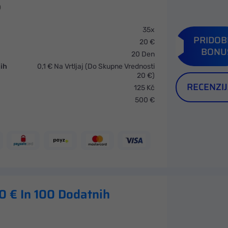
o
35x
PRIDOB
20 €
BONU
20 Den
ih
0,1 € Na Vrtljaj (do Skupne Vrednosti
20 €)
RECENZI
125 Kč
500 €
 € In 100 Dodatnih