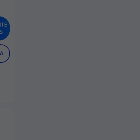
ITE
S
JA