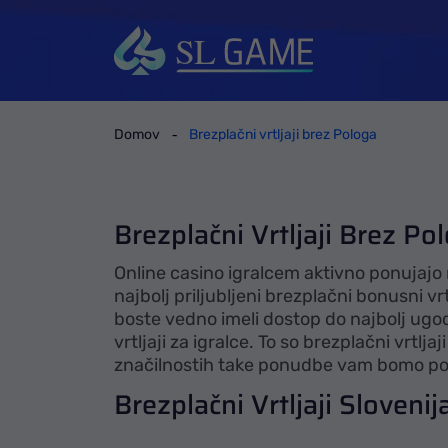
-
Domov
Brezplačni vrtljaji brez Pologa
Brezplačni Vrtljaji Brez Po
Online casino igralcem aktivno ponujajo 
najbolj priljubljeni brezplačni bonusni vr
boste vedno imeli dostop do najbolj ugod
vrtljaji za igralce. To so brezplačni vrtlj
značilnostih take ponudbe vam bomo po
Brezplačni Vrtljaji Sloven