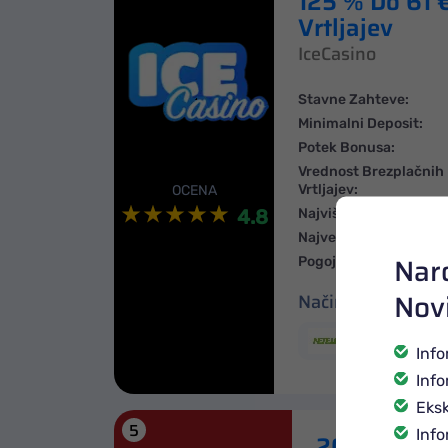
125 % Do 61 €
Vrtljajev
IceCasino
Stavne Zahteve:
Minimalni Deposit:
Potek Bonusa:
Vrednost Brezplačnih
Vrtljajev:
OCENA
4.8
Najvišja Stava:
Največja Izplačila:
Nar
Pogoji:
Nov
Načini Plačila
Info
Info
Eksk
5
Info
20 Brezplač