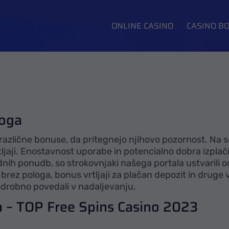
ONLINE CASINO
CASINO B
loga
različne bonuse, da pritegnejo njihovo pozornost. Na 
tljaji. Enostavnost uporabe in potencialno dobra izplači
nih ponudb, so strokovnjaki našega portala ustvarili oc
aji brez pologa, bonus vrtljaji za plačan depozit in druge
drobno povedali v nadaljevanju.
ija – TOP Free Spins Casino 2023