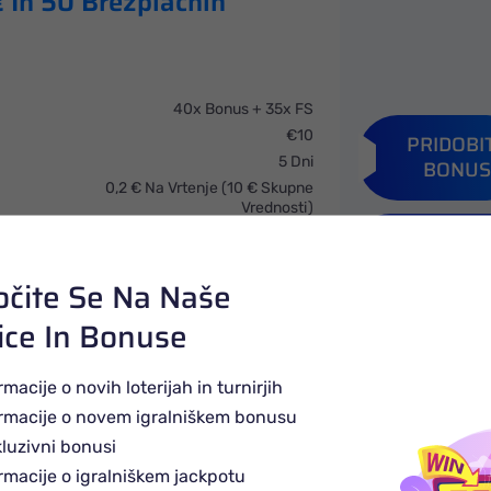
 In 50 Brezplačnih
40x Bonus + 35x FS
€10
PRIDOBI
5 Dni
BONUS
0,2 € Na Vrtenje (10 € Skupne
Vrednosti)
€5
RECENZIJ
5x Bonus Vrednost
očite Se Na Naše
50 Vrtljajev Na Ice Mania
ice In Bonuse
rmacije o novih loterijah in turnirjih
rmacije o novem igralniškem bonusu
luzivni bonusi
rmacije o igralniškem jackpotu
nih Vrtljajev Brez Pologa