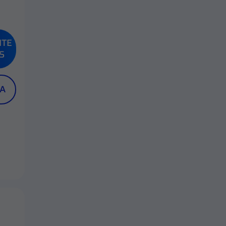
ITE
S
JA