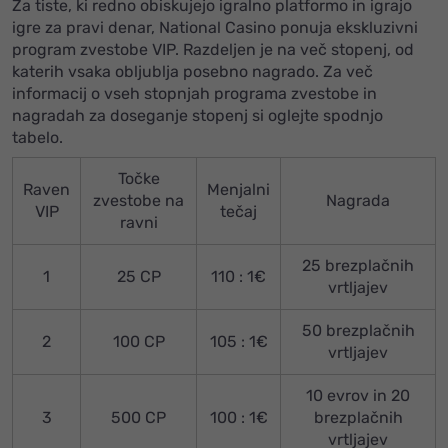
Za tiste, ki redno obiskujejo igralno platformo in igrajo
igre za pravi denar, National Casino ponuja ekskluzivni
program zvestobe VIP. Razdeljen je na več stopenj, od
katerih vsaka obljublja posebno nagrado. Za več
informacij o vseh stopnjah programa zvestobe in
nagradah za doseganje stopenj si oglejte spodnjo
tabelo.
Točke
Raven
Menjalni
zvestobe na
Nagrada
VIP
tečaj
ravni
25 brezplačnih
1
25 CP
110 : 1€
vrtljajev
50 brezplačnih
2
100 CP
105 : 1€
vrtljajev
10 evrov in 20
3
500 CP
100 : 1€
brezplačnih
vrtljajev