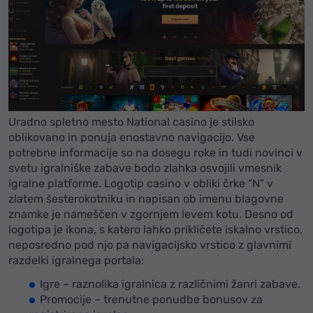
Uradno spletno mesto National casino je stilsko
oblikovano in ponuja enostavno navigacijo. Vse
potrebne informacije so na dosegu roke in tudi novinci v
svetu igralniške zabave bodo zlahka osvojili vmesnik
igralne platforme. Logotip casino v obliki črke “N” v
zlatem šesterokotniku in napisan ob imenu blagovne
znamke je nameščen v zgornjem levem kotu. Desno od
logotipa je ikona, s katero lahko prikličete iskalno vrstico,
neposredno pod njo pa navigacijsko vrstico z glavnimi
razdelki igralnega portala:
Igre – raznolika igralnica z različnimi žanri zabave.
Promocije – trenutne ponudbe bonusov za