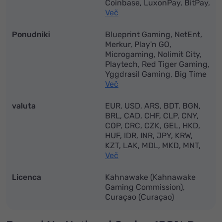
EZeeWallet, SticPay,
Coinbase, LuxonPay, BitPay,
Polkadot, PayDo, Dash,
USD Coin, Stellar, Paxful,
Več
Cardano, Tron, Dogecoin,
Litecoin, ApplePay, Revolut,
Bitcoin Cash, Jeton,
Binance Coin (BNB), Ripple,
Ponudniki
Blueprint Gaming, NetEnt,
Ethereum, Shiba Inu
CashtoCode, MuchBetter,
Merkur, Play'n GO,
Rapid Transfer, Zcash,
Microgaming, Nolimit City,
Tether, Binance Pay,
Playtech, Red Tiger Gaming,
EZeeWallet, SticPay,
Yggdrasil Gaming, Big Time
Polkadot, PayDo, Dash,
Gaming, Eyecon, Quickspin,
Več
Cardano, Tron, Dogecoin,
ELK Studios, Evoplay, Push
Bitcoin Cash, Jeton,
Gaming, Betsoft Gaming,
valuta
EUR, USD, ARS, BDT, BGN,
Ethereum, Shiba Inu
Pragmatic Play,
BRL, CAD, CHF, CLP, CNY,
Thunderkick, BGaming,
COP, CRC, CZK, GEL, HKD,
GameArt, Endorphina,
HUF, IDR, INR, JPY, KRW,
Wazdan, Habanero, Igrosoft,
KZT, LAK, MDL, MKD, MNT,
Playson, Red Rake Gaming,
MVR, MXN, MYR, NOK, NZD,
Več
Spinomenal, Rabcat,
PEN, PHP, PKR, PLN, RON,
Amatic, 1X2 Gaming,
RUB, SGD, THB, UAH, UZS,
Licenca
Kahnawake (Kahnawake
Booming Games, ISoftBet,
VND
Gaming Commission),
Tom Horn, 2By2 Gaming,
Curaçao (Curaçao)
Iron Dog Studio, Realistic
Games, Belatra, MrSlotty,