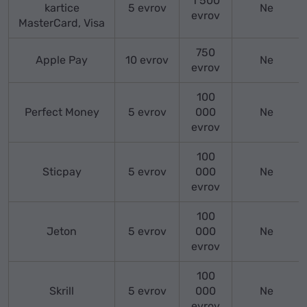
1 500
kartice
5 evrov
Ne
evrov
MasterCard, Visa
750
Apple Pay
10 evrov
Ne
evrov
100
Perfect Money
5 evrov
000
Ne
evrov
100
Sticpay
5 evrov
000
Ne
evrov
100
Jeton
5 evrov
000
Ne
evrov
100
Skrill
5 evrov
000
Ne
evrov