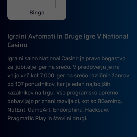
Bingo
Igralni Avtomati In Druge Igre V National
Casino
Igralni salon National Casino je pravo bogastvo
za ljubitelje iger na srečo. V preddverju je na
voljo več kot 7.000 iger na srečo različnih žanrov
od 107 ponudnikov, kar je eden najboljših
kazalnikov na trgu. Vso programsko opremo
dobavljajo priznani razvijalci, kot so BGaming,
NetEnt, GameArt, Endorphina, Hacksaw,
Pragmatic Play in številni drugi.