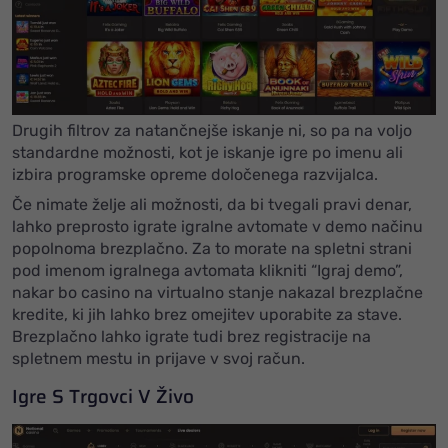
Drugih filtrov za natančnejše iskanje ni, so pa na voljo
standardne možnosti, kot je iskanje igre po imenu ali
izbira programske opreme določenega razvijalca.
Če nimate želje ali možnosti, da bi tvegali pravi denar,
lahko preprosto igrate igralne avtomate v demo načinu
popolnoma brezplačno. Za to morate na spletni strani
pod imenom igralnega avtomata klikniti “Igraj demo”,
nakar bo casino na virtualno stanje nakazal brezplačne
kredite, ki jih lahko brez omejitev uporabite za stave.
Brezplačno lahko igrate tudi brez registracije na
spletnem mestu in prijave v svoj račun.
Igre S Trgovci V Živo