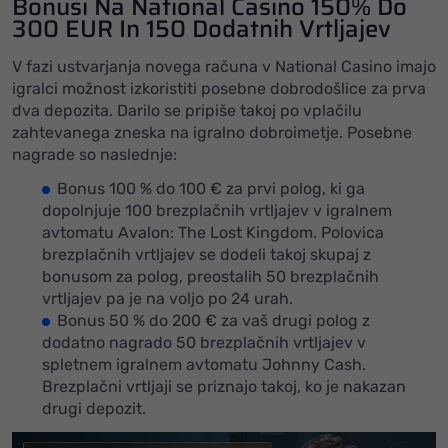
Bonusi Na National Casino 150% Do
Relax Gaming, Ainsworth,
300 EUR In 150 Dodatnih Vrtljajev
Barbara Bang, Bang Bang,
BB Games, Atomic Slot Lab,
Arcadem, AvatarUX, Aurum
V fazi ustvarjanja novega računa v National Casino imajo
Signature Studios,
igralci možnost izkoristiti posebne dobrodošlice za prva
Boomerang, Bet2tech, Blue
dva depozita. Darilo se pripiše takoj po vplačilu
Guru Games, Electric
zahtevanega zneska na igralno dobroimetje. Posebne
Elephant, Amusnet (EGT),
nagrade so naslednje:
Caleta, Bulletproof Gaming,
Crazy Tooth Studio,
Bonus 100 % do 100 € za prvi polog, ki ga
CandleBets, Foxium,
dopolnjuje 100 brezplačnih vrtljajev v igralnem
Fortune Factory, Fugaso,
avtomatu Avalon: The Lost Kingdom. Polovica
Felix Gaming, Fantasma,
brezplačnih vrtljajev se dodeli takoj skupaj z
Gamomat, Gaming Corps,
bonusom za polog, preostalih 50 brezplačnih
Gold Coin Studios, Gamzix,
vrtljajev pa je na voljo po 24 urah.
Gameburger Studios,
Bonus 50 % do 200 € za vaš drugi polog z
Gamebeat, Gamevy, Games
Inc., Green Jade Games,
dodatno nagrado 50 brezplačnih vrtljajev v
Hacksaw Gaming, Golden
spletnem igralnem avtomatu Johnny Cash.
Race, Golden Hero, GONG
Brezplačni vrtljaji se priznajo takoj, ko je nakazan
Gaming Technologies,
drugi depozit.
Golden Rock Studios, Kiron
Interactive, Ka Gaming,