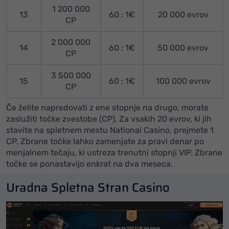
1 200 000
13
60 : 1€
20 000 evrov
CP
2 000 000
14
60 : 1€
50 000 evrov
CP
3 500 000
15
60 : 1€
100 000 evrov
CP
Če želite napredovati z ene stopnje na drugo, morate
zaslužiti točke zvestobe (CP). Za vsakih 20 evrov, ki jih
stavite na spletnem mestu National Casino, prejmete 1
CP. Zbrane točke lahko zamenjate za pravi denar po
menjalnem tečaju, ki ustreza trenutni stopnji VIP. Zbrane
točke se ponastavijo enkrat na dva meseca.
Uradna Spletna Stran Casino