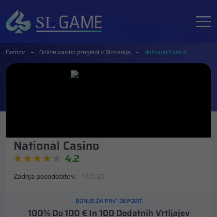
-
-
Domov
Online casino pregledi v Slovenija
National Casino
National Casino
4.2
Zadnja posodobitev:
17.11.23
BONUS ZA PRVI DEPOZIT
100% Do 100 € In 100 Dodatnih Vrtljajev