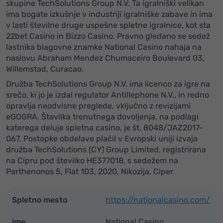
skupine TechSolutions Group N.V. Ta igralniški velikan
ima bogate izkušnje v industriji igralniške zabave in ima
v lasti številne druge uspešne spletne igralnice, kot sta
22bet Casino in Bizzo Casino. Pravno gledano se sedež
lastnika blagovne znamke National Casino nahaja na
naslovu Abraham Mendez Chumaceiro Boulevard 03,
Willemstad, Curacao.
Družba TechSolutions Group N.V. ima licenco za igre na
srečo, ki jo je izdal regulator Antillephone N.V., in redno
opravlja neodvisne preglede, vključno z revizijami
eGOGRA. Številka trenutnega dovoljenja, na podlagi
katerega deluje spletna casino, je št. 8048/JAZ2017-
067. Postopke obdelave plačil v Evropski uniji izvaja
družba TechSolutions (CY) Group Limited, registrirana
na Cipru pod številko HE377018, s sedežem na
Parthenonos 5, Flat 103, 2020, Nikozija, Ciper.
Spletno mesto
https://nationalcasino.com/
ime
National Casino