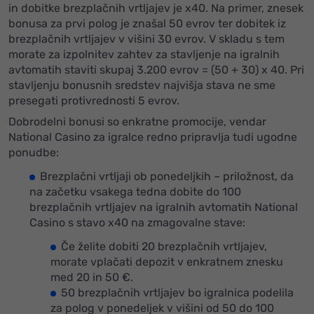
Studios, Spearhead Studios,
in dobitke brezplačnih vrtljajev je x40. Na primer, znesek
Spribe, Spin Play Games,
bonusa za prvi polog je znašal 50 evrov ter dobitek iz
Vibra Gaming, Wizard
brezplačnih vrtljajev v višini 30 evrov. V skladu s tem
Games, Win Fast, Triple
morate za izpolnitev zahtev za stavljenje na igralnih
Edge Studios, Turbo Games,
avtomatih staviti skupaj 3.200 evrov = (50 + 30) x 40. Pri
TrueLab Games, Zillion,
stavljenju bonusnih sredstev najvišja stava ne sme
1spin4win, Alchemy
presegati protivrednosti 5 evrov.
Gaming, Altente Gaming,
4ThePlayer, 3 Oaks
Dobrodelni bonusi so enkratne promocije, vendar
National Casino za igralce redno pripravlja tudi ugodne
ponudbe:
Brezplačni vrtljaji ob ponedeljkih – priložnost, da
na začetku vsakega tedna dobite do 100
brezplačnih vrtljajev na igralnih avtomatih National
Casino s stavo x40 na zmagovalne stave:
Če želite dobiti 20 brezplačnih vrtljajev,
morate vplačati depozit v enkratnem znesku
med 20 in 50 €.
50 brezplačnih vrtljajev bo igralnica podelila
za polog v ponedeljek v višini od 50 do 100