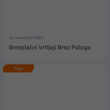
22 novembra 2023
Brezplačni Vrtljaji Brez Pologa
Page