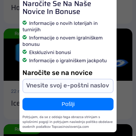
Naročite Se Na Naše
Hotslots Casino
Novice In Bonuse
Informacije o novih loterijah in
turnirjih
Review
Informacije o novem igralniškem
bonusu
Ekskluzivni bonusi
Informacije o igralniškem jackpotu
Naročite se na novice
22 novembra 2023
Ice Casino
Pošlji
Potrjujem, da se z oddajo tega obrazca strinjam s
splošnimi pogoji in potrjujem naslednjo politiko obdelave
osebnih podatkov Topcasinoslovenija.com
Review