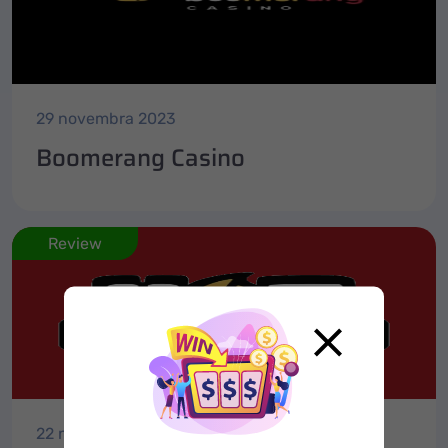
29 novembra 2023
Boomerang Casino
Review
22 novembra 2023