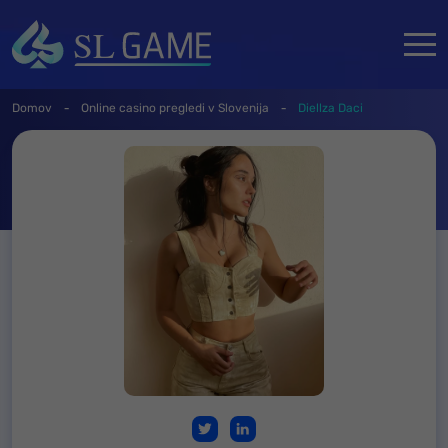
-
-
Domov
Online casino pregledi v Slovenija
Diellza Daci