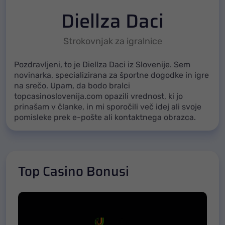
Diellza Daci
Strokovnjak za igralnice
Pozdravljeni, to je Diellza Daci iz Slovenije. Sem
novinarka, specializirana za športne dogodke in igre
na srečo. Upam, da bodo bralci
topcasinoslovenija.com opazili vrednost, ki jo
prinašam v članke, in mi sporočili več idej ali svoje
pomisleke prek e-pošte ali kontaktnega obrazca.
Top Casino Bonusi