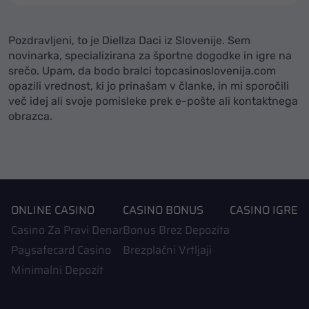
Pozdravljeni, to je Diellza Daci iz Slovenije. Sem
novinarka, specializirana za športne dogodke in igre na
srečo. Upam, da bodo bralci topcasinoslovenija.com
opazili vrednost, ki jo prinašam v članke, in mi sporočili
več idej ali svoje pomisleke prek e-pošte ali kontaktnega
obrazca.
ONLINE CASINO
CASINO BONUS
CASINO IGRE
Casino Za Pravi Denar
Bonus Brez Depozita
Paysafecard Casino
Brezplačni Vrtljaji
Minimalni Depozit