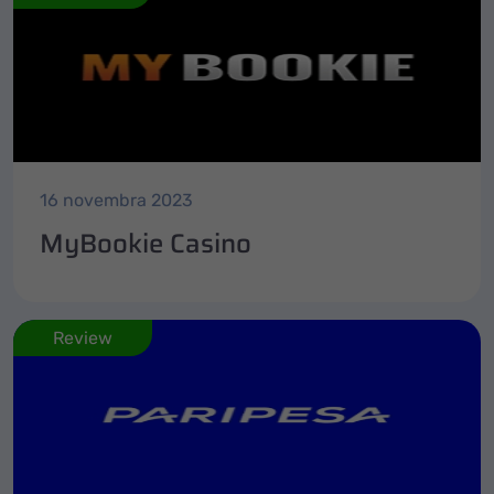
16 novembra 2023
MyBookie Casino
Review