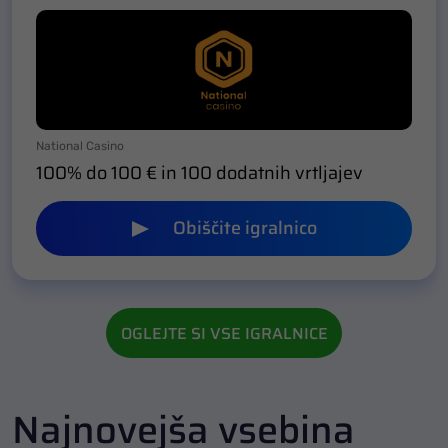
National Casino
100% do 100 € in 100 dodatnih vrtljajev
Obiščite igralnico
OGLEJTE SI VSE IGRALNICE
Najnovejša vsebina