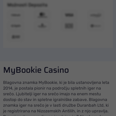
Možnosti Depozita
MyBookie Casino
Blagovna znamka MyBookie, ki je bila ustanovljena leta
2014, je postala pionir na področju spletnih iger na
srečo. Ljubitelji iger na srečo imajo na enem mestu
dostop do stav in spletne igralniške zabave. Blagovna
znamka iger na srečo je v lasti družbe Duranbah Ltd, ki
je registrirana na Nizozemskih Antilih, in z njo upravlja.