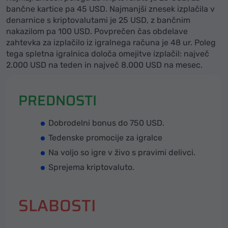
bančne kartice pa 45 USD. Najmanjši znesek izplačila v
denarnice s kriptovalutami je 25 USD, z bančnim
nakazilom pa 100 USD. Povprečen čas obdelave
zahtevka za izplačilo iz igralnega računa je 48 ur. Poleg
tega spletna igralnica določa omejitve izplačil: največ
2.000 USD na teden in največ 8.000 USD na mesec.
PREDNOSTI
Dobrodelni bonus do 750 USD.
Tedenske promocije za igralce
Na voljo so igre v živo s pravimi delivci.
Sprejema kriptovaluto.
SLABOSTI