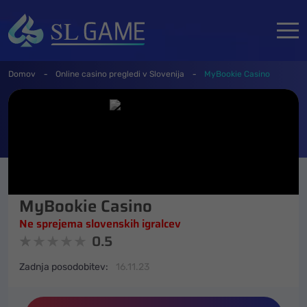
-
-
Domov
Online casino pregledi v Slovenija
MyBookie Casino
MyBookie Casino
Ne sprejema slovenskih igralcev
0.5
Zadnja posodobitev:
16.11.23