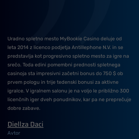
Uradno spletno mesto MyBookie Casino deluje od
leta 2014 z licenco podjetja Antillephone N.V. in se
predstavlja kot progresivno spletno mesto za igre na
srečo. Toda edini pomembni prednosti spletnega
casinoja sta impresivni začetni bonus do 750 $ ob
prvem pologu in trije tedenski bonusi za aktivne
igralce. V igralnem salonu je na voljo le približno 300
licenčnih iger dveh ponudnikov, kar pa ne preprečuje
dobre zabave.
Diellza Daci
Avtor