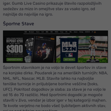
iger. Gumb Live Casino prikazuje število razpoložljivih
sedežev za mizo in omejitve stav za vsako igro, od
najnižje do najvišje na igro.
Športne Stave
Športnim stavnikom je na voljo le devet športov in stave
na konjske dirke. Poudarek je na ameriških turnirjih: NBA,
NHL, NFL, Nascar, MLB. Stavite lahko na najboljše
teniške turnirje in priljubljene borilne veščine (boks,
UFC). Pokritost dogodkov je slaba: za stave je na voljo le
od 15 do 70 različic. Med športnimi dogodki je mogoče
staviti v živo, vendar je izbor iger v tej kategoriji majhen.
Te kvote verjetno ne bodo všeč ljubiteljem aktivnih stav,