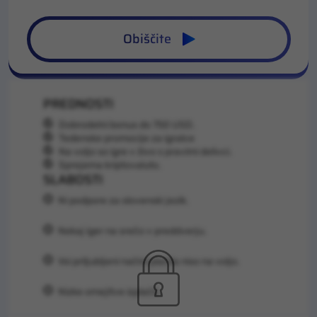
Obiščite
PREDNOSTI
Dobrodelni bonus do 750 USD.
Tedenske promocije za igralce
Na voljo so igre v živo s pravimi delivci.
Sprejema kriptovaluto.
SLABOSTI
Ni podpore za slovenski jezik.
Nekaj iger na srečo v preddverju.
Vsi priljubljeni načini plačila niso na voljo.
Nizke omejitve izplačil.