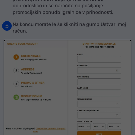
dobrodošlico in se naročite na pošiljanje
promocijskih ponudb igralnice v prihodnosti.
Na koncu morate le še klikniti na gumb Ustvari moj
račun.