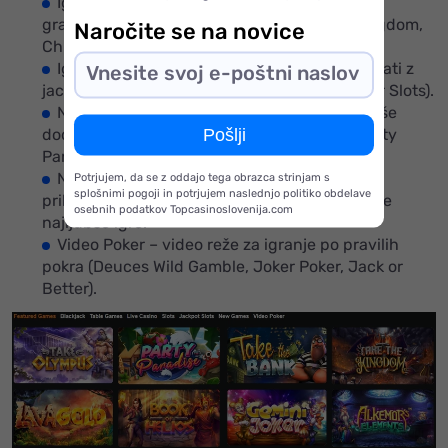
Igralni avtomati – igralni avtomati z lastnim
grafičnim slogom (Gemini Joker, Take the Kingdom,
Naročite se na novice
China Fortunes).
Igralni avtomati z jackpotom – igralni avtomati z
jackpotom (Faerie Spells, Reels of Wealth, Star Slots).
Nove igre – tukaj si lahko ogledate najnovejše
Pošlji
dodatke v knjižnici iger (End Zone Riches, Party
Paradise, Wings of Liberty).
Najljubše – to je kategorija, ki jo je mogoče
Potrjujem, da se z oddajo tega obrazca strinjam s
splošnimi pogoji in potrjujem naslednjo politiko obdelave
prilagoditi in v katero lahko igralci dodajo svoje
osebnih podatkov Topcasinoslovenija.com
najljubše igre.
Video Poker – video reže za igranje po pravilih
pokra (Deuces Wild Gamble, Joker Poker, Jack or
Better).