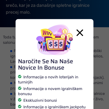
srečo, kar je za današnje spletne igralnice
precej malo.
Toda tudi pri tako majhnem številu iger so v igralnem
salonu za udobje igralcev oblikovane kategorije:
Priporočene igre – izbor kakovostnih iger v obliki
igralniških priporočil (Take the Bank, Book of Helios,
Naročite Se Na Naše
Lava Gold).
Novice In Bonuse
Blackjack – različne različice ene najbolj
priljubljenih iger s kartami (Blackjack z enim
Informacije o novih loterijah in
kompletom, American Blackjack, 21 Burn Blackjack).
turnirjih
Namizne igre – izbor namiznih iger z enostavnimi
pravili (Craps, Red Dog, Evropska ruleta).
Informacije o novem igralniškem
Igralnica v živo – igrate lahko priljubljene igralnice
bonusu
v živo z delivci v živo (blackjack v živo, ruleta v živo,
Ekskluzivni bonusi
baccarat v živo).
Informacije o igralniškem jackpotu