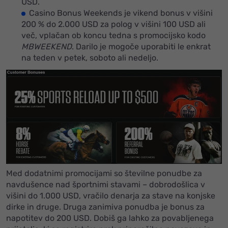
USD.
Casino Bonus Weekends je vikend bonus v višini
200 % do 2.000 USD za polog v višini 100 USD ali
več, vplačan ob koncu tedna s promocijsko kodo
MBWEEKEND
. Darilo je mogoče uporabiti le enkrat
na teden v petek, soboto ali nedeljo.
Med dodatnimi promocijami so številne ponudbe za
navdušence nad športnimi stavami – dobrodošlica v
višini do 1.000 USD, vračilo denarja za stave na konjske
dirke in druge. Druga zanimiva ponudba je bonus za
napotitev do 200 USD. Dobiš ga lahko za povabljenega