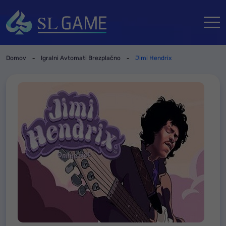
-
-
Domov
Igralni Avtomati Brezplačno
Jimi Hendrix