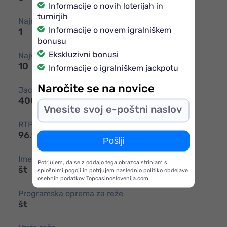
Informacije o novih loterijah in
turnirjih
Najmanj kovancev na vrstico
Informacije o novem igralniškem
1
bonusu
Ekskluzivni bonusi
Največje število kovancev na vrstico
10
Informacije o igralniškem jackpotu
Naročite se na novice
Jackpot
400
RTP
96.9%
Pošlji
Ime reže
Potrjujem, da se z oddajo tega obrazca strinjam s
št
splošnimi pogoji in potrjujem naslednjo politiko obdelave
osebnih podatkov Topcasinoslovenija.com
Programska oprema za reže
št