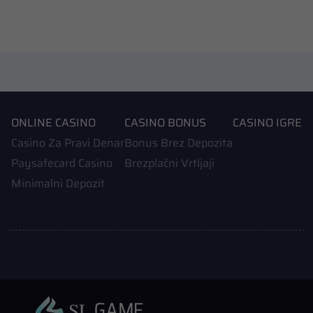
ONLINE CASINO
CASINO BONUS
CASINO IGRE
Casino Za Pravi Denar
Bonus Brez Depozita
Paysafecard Casino
Brezplačni Vrtljaji
Minimalni Depozit