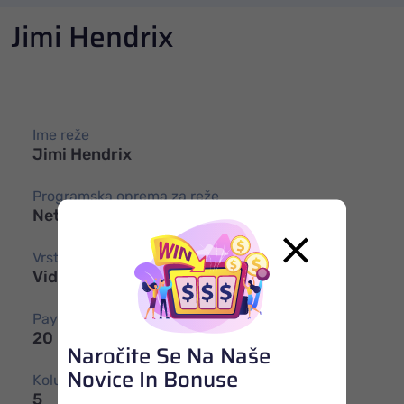
Jimi Hendrix
Ime reže
Jimi Hendrix
Programska oprema za reže
NetEnt
Vrsta reže
Video slots
Paylines
20
Naročite Se Na Naše
Novice In Bonuse
Koluti
5