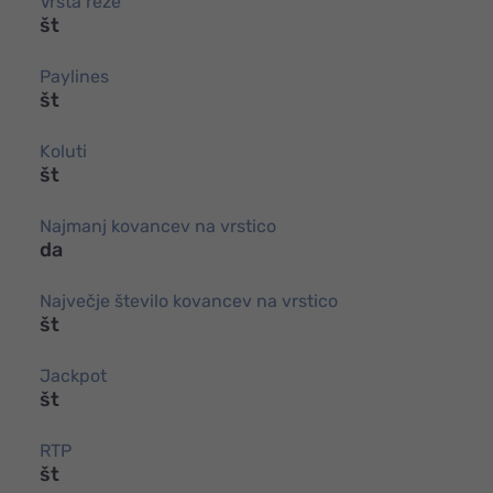
Vrsta reže
št
Paylines
št
Koluti
št
Najmanj kovancev na vrstico
da
Največje število kovancev na vrstico
št
Jackpot
št
RTP
št